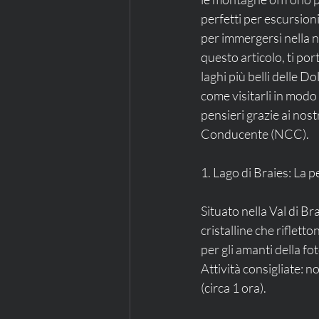
perfetti per escursion
per immergersi nella n
questo articolo, ti por
laghi più belli delle Do
come visitarli in mod
pensieri grazie ai nost
Conducente (NCC).
1. Lago di Braies: La p
Situato nella Val di Br
cristalline che riflett
per gli amanti della fo
Attività consigliate: n
(circa 1 ora).