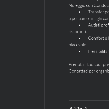
Noleggio con Conducen
	•	Transfer personalizzati: Ti veniamo a prendere direttamente al tuo hotel o aeroporto e 
ti portiamo ai laghi con
	•	Autisti professionisti: Esperti della zona, pronti a consigliarti le migliori esperienze e 
ristoranti.
	•	Comfort e lusso: Veicoli spaziosi, eleganti e dotati di ogni comfort per rendere il viaggio 
piacevole.
	•	Flessibili
Prenota il tuo tour pri
Contattaci per organizz