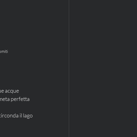
omiti
sue acque 
 meta perfetta 
irconda il lago 