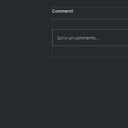
Commenti
Scrivi un commento...
Moena: La Fata delle Dolomiti