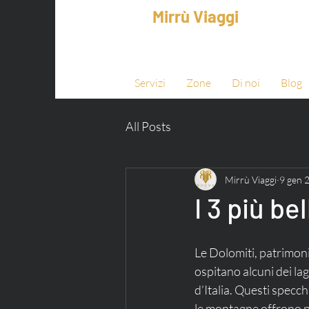
Mirrù Viaggi
Servizi
Zone
Di noi
Blog
All Posts
Mirrù Viaggi
9 gen 
I 3 più be
Le Dolomiti, patrimo
ospitano alcuni dei lag
d’Italia. Questi specch
le montagne offrono p