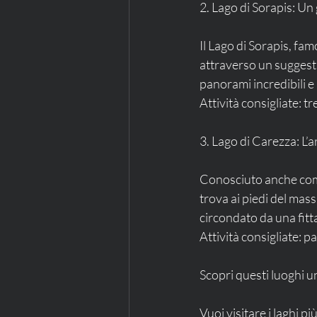
2. Lago di Sorapis: Un
Il Lago di Sorapis, fam
attraverso un suggestiv
panorami incredibili e
Attività consigliate: t
3. Lago di Carezza: L’
Conosciuto anche come i
trova ai piedi del mass
circondato da una fitt
Attività consigliate: p
Scopri questi luoghi u
Vuoi visitare i laghi pi