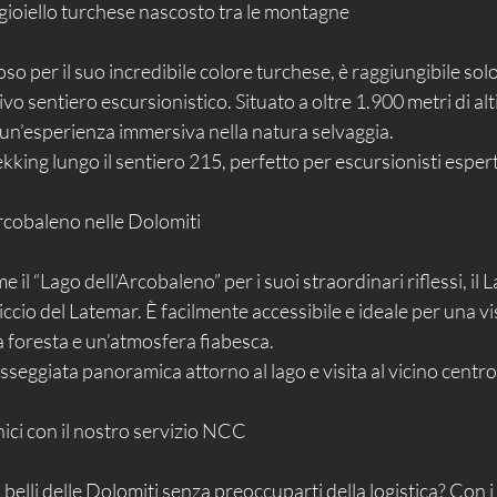
 gioiello turchese nascosto tra le montagne
oso per il suo incredibile colore turchese, è raggiungibile solo
o sentiero escursionistico. Situato a oltre 1.900 metri di alti
 un’esperienza immersiva nella natura selvaggia.
rekking lungo il sentiero 215, perfetto per escursionisti espert
arcobaleno nelle Dolomiti
l “Lago dell’Arcobaleno” per i suoi straordinari riflessi, il L
iccio del Latemar. È facilmente accessibile e ideale per una vis
a foresta e un’atmosfera fiabesca.
asseggiata panoramica attorno al lago e visita al vicino centro 
nici con il nostro servizio NCC
ù belli delle Dolomiti senza preoccuparti della logistica? Con i 