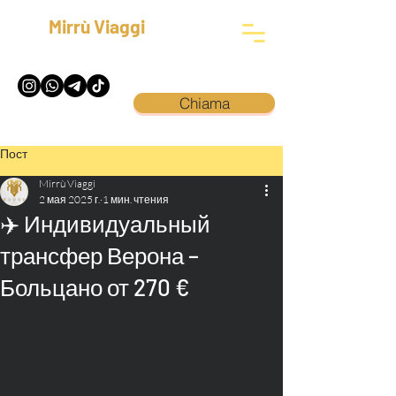
Mirrù Viaggi
Chiama
Пост
Mirrù Viaggi
2 мая 2025 г.
1 мин. чтения
✈️ Индивидуальный
трансфер Верона –
Больцано от 270 €