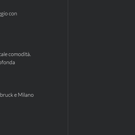
ggio con 
otale comodità.