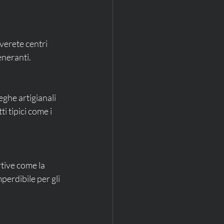
verete centri 
eneranti.
eghe artigianali 
i tipici come i 
tive come la 
erdibile per gli 