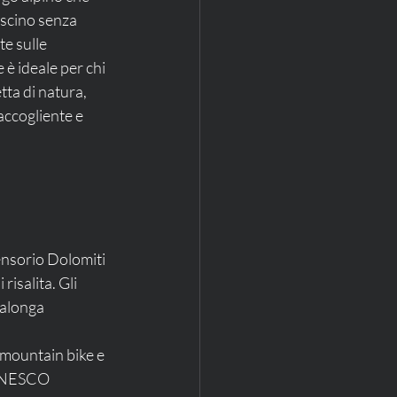
fascino senza 
e sulle 
è ideale per chi 
ta di natura, 
accogliente e 
isalita. Gli 
ialonga 
 UNESCO 