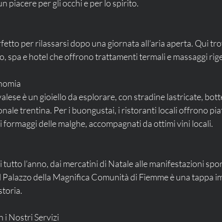
n piacere per gli occhi e per lo spirito.
fetto per rilassarsi dopo una giornata all’aria aperta. Qui tro
lo, spa e hotel che offrono trattamenti termali e massaggi rig
onomia
valese è un gioiello da esplorare, con stradine lastricate, bott
onale trentina. Per i buongustai, i ristoranti locali offrono piatt
 i formaggi delle malghe, accompagnati da ottimi vini locali.
tutto l’anno, dai mercatini di Natale alle manifestazioni spor
il Palazzo della Magnifica Comunità di Fiemme è una tappa imp
storia.
 i Nostri Servizi