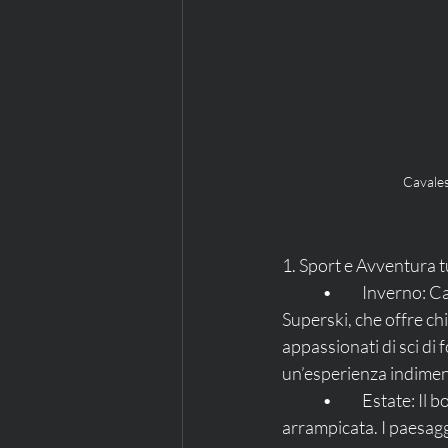
Cavales
1. Sport e Avventura t
	•	Inverno: Cavalese è un paradiso per gli amanti dello sci grazie al comprensorio Dolomiti 
Superski, che offre chi
appassionati di sci di
un’esperienza indimen
	•	Estate: Il borgo si trasforma in una meta ideale per escursioni, trekking, mountain bike e 
arrampicata. I paesag