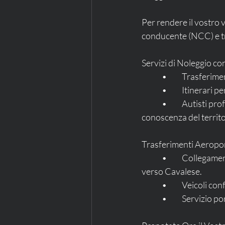
Per rendere il vostro v
conducente (NCC) e tra
Servizi di Noleggio c
	•	Trasferim
	•	Itinerari
	•	Autisti professionisti che garantiscono puntualità, discrezione e una profonda 
conoscenza del territo
Trasferimenti Aeropor
	•	Collegamenti diretti dai principali aeroporti come Verona, Venezia, Innsbruck e Milano 
verso Cavalese.
	•	Veicoli c
	•	Servizio 