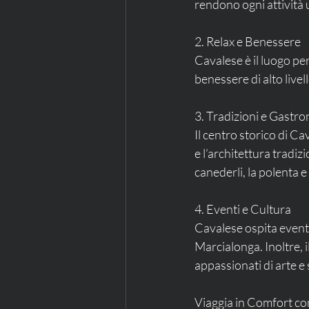
rendono ogni attività u
2. Relax e Benessere
Cavalese è il luogo per
benessere di alto livel
3. Tradizioni e Gastr
Il centro storico di Ca
e l’architettura tradizi
canederli, la polenta e
4. Eventi e Cultura
Cavalese ospita eventi 
Marcialonga. Inoltre, 
appassionati di arte e 
Viaggia in Comfort con