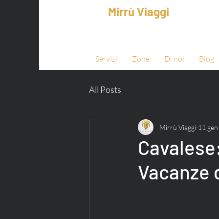
Mirrù Viaggi
Servizi
Zone
Di noi
Blog
All Posts
Mirrù Viaggi
11 gen
Cavalese:
Vacanze 