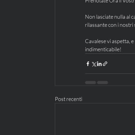
Prenotate Ora il Vost
Non lasciate nulla al 
rilassante con i nostr
Cavalese vi aspetta, 
indimenticabile!
Post recenti