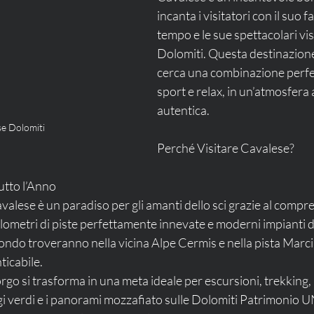
incanta i visitatori con il suo 
tempo e le sue spettacolari vist
Dolomiti. Questa destinazione 
cerca una combinazione perfet
sport e relax, in un’atmosfera 
autentica.
e Dolomiti
Perché Visitare Cavalese?
utto l’Anno
lometri di piste perfettamente innevate e moderni impianti di r
 fondo troveranno nella vicina Alpe Cermis e nella pista Marc
ticabile.
gi verdi e i panorami mozzafiato sulle Dolomiti Patrimonio