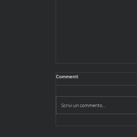
Commenti
Scrivi un commento...
Moena: La Fata delle Dolomiti