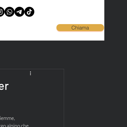
Chiama
er
Fiemme, 
go alpino che 