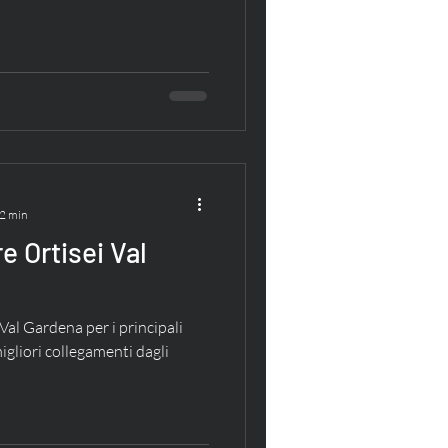
 2 min
 Ortisei Val
Val Gardena per i principali
gliori collegamenti dagli