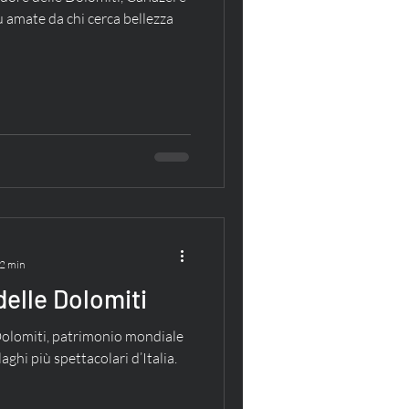
iù amate da chi cerca bellezza
 2 min
 delle Dolomiti
 Dolomiti, patrimonio mondiale
ghi più spettacolari d’Italia.