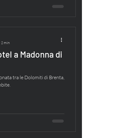
: 2 min
otel a Madonna di
nata tra le Dolomiti di Brenta,
mbite.