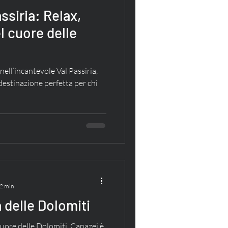
ssiria: Relax,
l cuore delle
ell’incantevole Val Passiria,
destinazione perfetta per chi
 2 min
 delle Dolomiti
uore delle Dolomiti, Canazei è