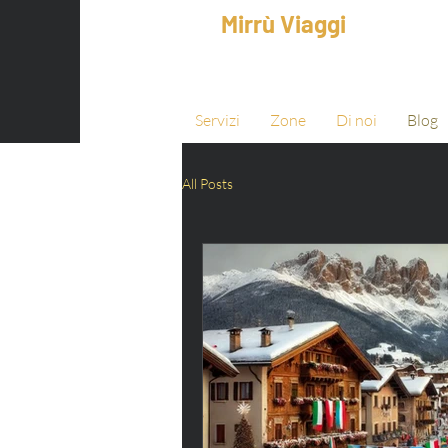
Mirrù Viaggi
Servizi
Zone
Di noi
Blog
All Posts