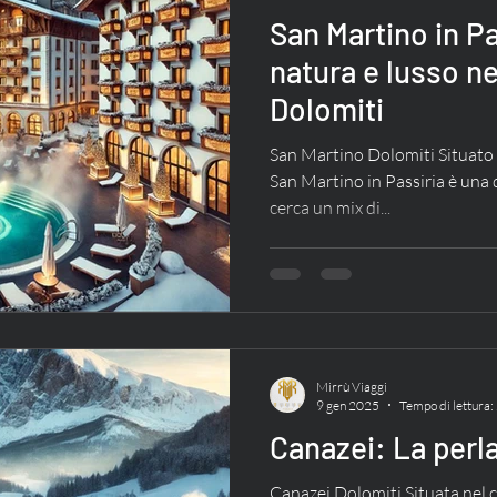
San Martino in Pa
natura e lusso ne
Dolomiti
San Martino Dolomiti Situato n
San Martino in Passiria è una 
cerca un mix di...
Mirrù Viaggi
9 gen 2025
Tempo di lettura:
Canazei: La perla
Canazei Dolomiti Situata nel c