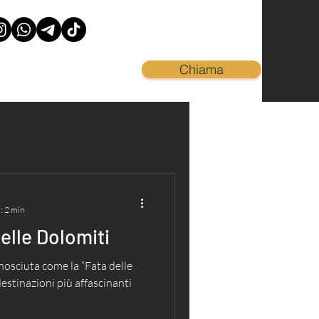
Chiama
: 2 min
elle Dolomiti
osciuta come la “Fata delle
estinazioni più affascinanti