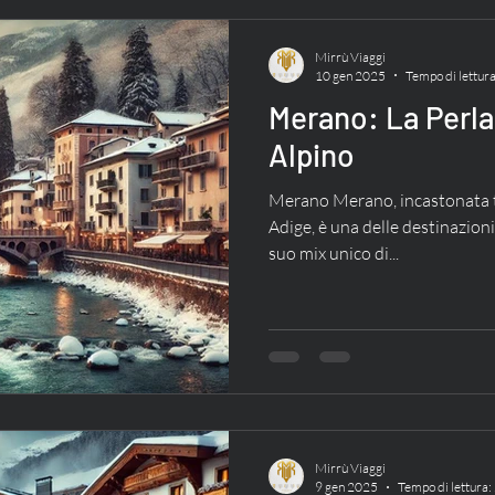
Mirrù Viaggi
10 gen 2025
Tempo di lettura
Merano: La Perla
Alpino
Merano Merano, incastonata t
Adige, è una delle destinazioni 
suo mix unico di...
Mirrù Viaggi
9 gen 2025
Tempo di lettura: