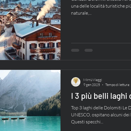
una delle località turistiche p
naturale,...
Mirrù Viaggi
9 gen 2025
Tempo di lettura:
I 3 più belli laghi
Top 3 laghi delle Dolomiti Le
UNESCO, ospitano alcuni dei la
Questi specchi...