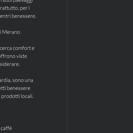
rattutto, per i 
centri benessere.
 di Merano
cerca comfort e 
offrono viste 
esiderare.
ardia, sono una 
etti benessere 
prodotti locali.
 caffè 