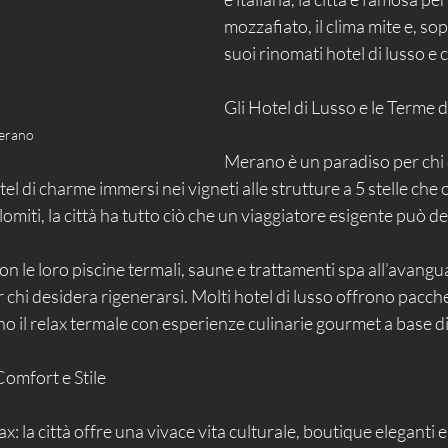
mozzafiato, il clima mite e, sop
suoi rinomati hotel di lusso e 
Gli Hotel di Lusso e le Terme
erano
Merano è un paradiso per chi 
el di charme immersi nei vigneti alle strutture a 5 stelle che 
miti, la città ha tutto ciò che un viaggiatore esigente può d
n le loro piscine termali, saune e trattamenti spa all’avangu
r chi desidera rigenerarsi. Molti hotel di lusso offrono pacch
o il relax termale con esperienze culinarie gourmet a base di 
omfort e Stile
: la città offre una vivace vita culturale, boutique eleganti e