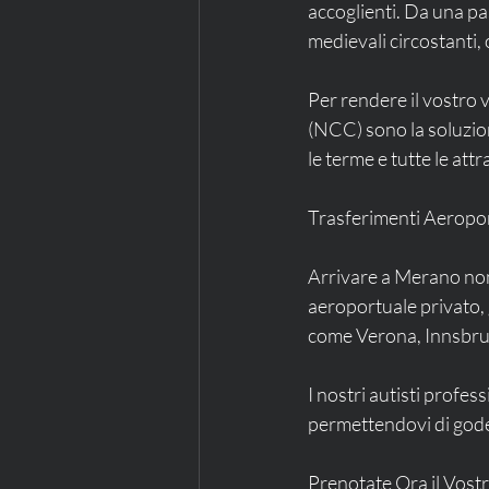
accoglienti. Da una pa
medievali circostanti,
Per rendere il vostro v
(NCC) sono la soluzion
le terme e tutte le attr
Trasferimenti Aeropor
Arrivare a Merano non 
aeroportuale privato, g
come Verona, Innsbruc
I nostri autisti profess
permettendovi di gode
Prenotate Ora il Vost