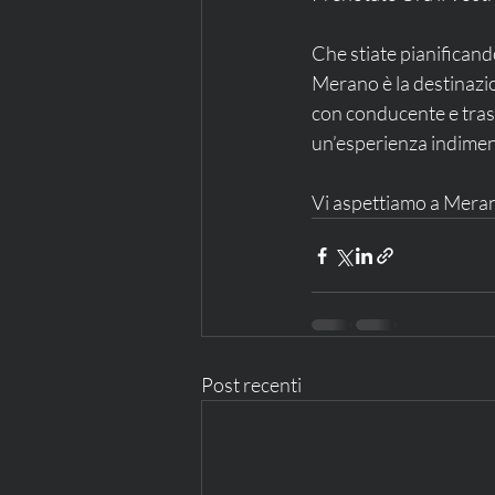
Che stiate pianifican
Merano è la destinazion
con conducente e trasf
un’esperienza indimen
Vi aspettiamo a Merano
Post recenti