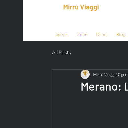
Mirrù Viaggi
Servizi
Zone
Di noi
Blog
All Posts
Mirrù Viaggi
10 gen
Merano: L