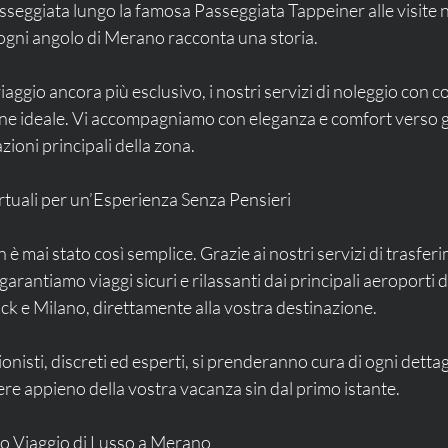
sseggiata lungo la famosa Passeggiata Tappeiner alle visite ne
 ogni angolo di Merano racconta una storia.
iaggio ancora più esclusivo, i nostri servizi di noleggio con 
e ideale. Vi accompagniamo con eleganza e comfort verso gli 
azioni principali della zona.
tuali per un’Esperienza Senza Pensieri
è mai stato così semplice. Grazie ai nostri servizi di trasfer
arantiamo viaggi sicuri e rilassanti dai principali aeroporti de
k e Milano, direttamente alla vostra destinazione.
ionisti, discreti ed esperti, si prenderanno cura di ogni dettagl
re appieno della vostra vacanza sin dal primo istante.
ro Viaggio di Lusso a Merano