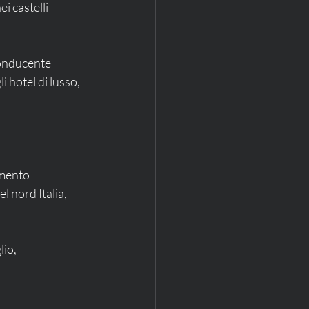
i castelli 
conducente 
hotel di lusso, 
imento 
l nord Italia, 
io, 