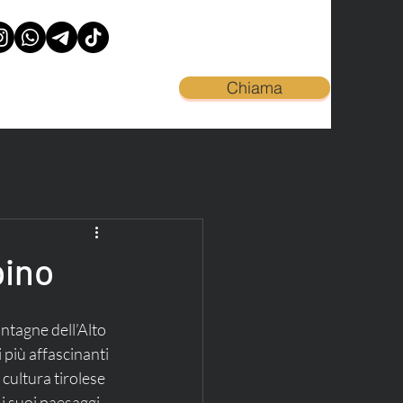
Chiama
pino
ntagne dell’Alto 
 più affascinanti 
 cultura tirolese 
 i suoi paesaggi 