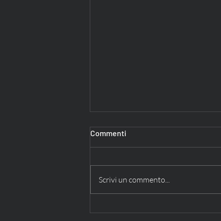
Commenti
Scrivi un commento...
Moena: La Fata delle Dolomiti