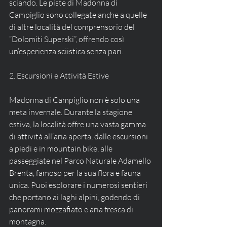
sciando. Le piste di Madonna di 
Campiglio sono collegate anche a quelle 
di altre località del comprensorio del 
“Dolomiti Superski”, offrendo così 
un’esperienza sciistica senza pari.
2. Escursioni e Attività Estive
Madonna di Campiglio non è solo una 
meta invernale. Durante la stagione 
estiva, la località offre una vasta gamma 
di attività all’aria aperta, dalle escursioni 
a piedi e in mountain bike, alle 
passeggiate nel Parco Naturale Adamello 
Brenta, famoso per la sua flora e fauna 
unica. Puoi esplorare i numerosi sentieri 
che portano ai laghi alpini, godendo di 
panorami mozzafiato e aria fresca di 
montagna.