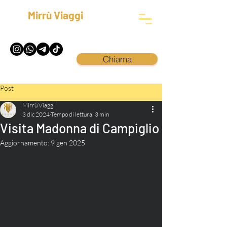
Mirrù Viaggi
Chiama
Post
Mirrù Viaggi
3 dic 2024
Tempo di lettura: 3 min
Visita Madonna di Campiglio
Aggiornamento:
9 gen 2025