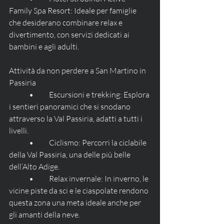
Family Spa Resort: Ideale per famiglie 
che desiderano combinare relax e 
divertimento, con servizi dedicati ai 
bambini e agli adulti.
Attività da non perdere a San Martino in 
Passiria
	•	Escursioni e trekking: Esplora 
i sentieri panoramici che si snodano 
attraverso la Val Passiria, adatti a tutti i 
livelli.
	•	Ciclismo: Percorri la ciclabile 
della Val Passiria, una delle più belle 
dell’Alto Adige.
	•	Relax invernale: In inverno, le 
vicine piste da sci e le ciaspolate rendono 
questa zona una meta ideale anche per 
gli amanti della neve.