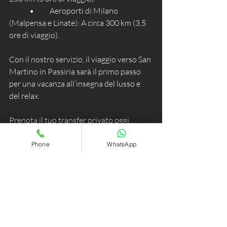
	•	Aeroporti di Milano 
(Malpensa e Linate): A circa 300 km (3,5 
ore di viaggio).
Con il nostro servizio, il viaggio verso San 
Martino in Passiria sarà il primo passo 
per una vacanza all’insegna del lusso e 
del relax.
Prenota il tuo transfer privato oggi 
stesso!
Phone
WhatsApp
Che tu stia organizzando un soggiorno 
romantico, una vacanza in famiglia o un 
weekend di relax, lasciati guidare da noi. 
Contattaci per un preventivo 
personalizzato e scopri come possiamo 
rendere il tuo arrivo a San Martino in 