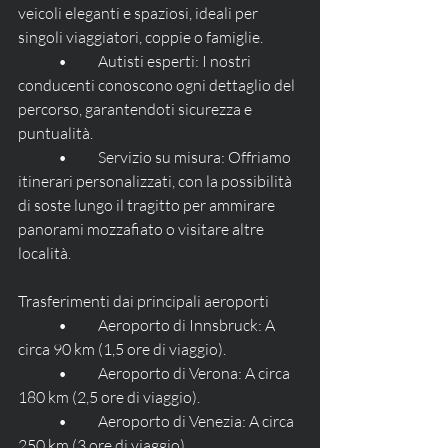
veicoli eleganti e spaziosi, ideali per 
singoli viaggiatori, coppie o famiglie.
	•	Autisti esperti: I nostri 
conducenti conoscono ogni dettaglio del 
percorso, garantendoti sicurezza e 
puntualità.
	•	Servizio su misura: Offriamo 
itinerari personalizzati, con la possibilità 
di soste lungo il tragitto per ammirare 
panorami mozzafiato o visitare altre 
località.
Trasferimenti dai principali aeroporti
	•	Aeroporto di Innsbruck: A 
circa 90 km (1,5 ore di viaggio).
	•	Aeroporto di Verona: A circa 
180 km (2,5 ore di viaggio).
	•	Aeroporto di Venezia: A circa 
250 km (3 ore di viaggio).