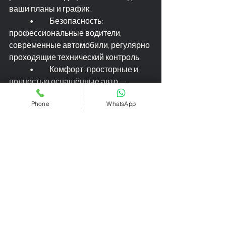
ваши планы и график.
	•	Безопасность: 
профессиональные водители, 
современные автомобили, регулярно 
проходящие технический контроль.
	•	Комфорт: просторные и 
полностью оснащённые авто — 
идеально как для индивидуальных 
Phone
WhatsApp
поездок, так и для семьи или 
небольшой группы.
Бронируя наш трансфер, вы 
начинаете отдых в Ортизеи с 
правильной ноты — без стресса, с 
максимальным комфортом и 
уверенностью в высоком уровне 