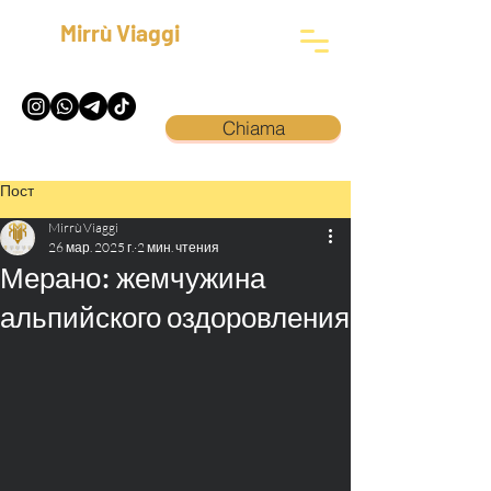
Mirrù Viaggi
Chiama
Пост
Mirrù Viaggi
26 мар. 2025 г.
2 мин. чтения
Мерано: жемчужина
альпийского оздоровления